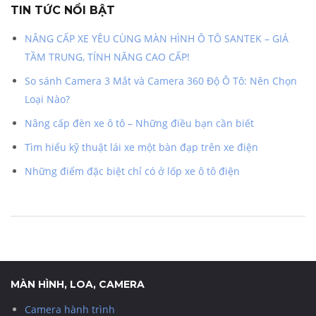
TIN TỨC NỔI BẬT
NÂNG CẤP XE YÊU CÙNG MÀN HÌNH Ô TÔ SANTEK – GIÁ
TẦM TRUNG, TÍNH NĂNG CAO CẤP!
So sánh Camera 3 Mắt và Camera 360 Độ Ô Tô: Nên Chọn
Loại Nào?
Nâng cấp đèn xe ô tô – Những điều bạn cần biết
Tìm hiểu kỹ thuật lái xe một bàn đạp trên xe điện
Những điểm đặc biệt chỉ có ở lốp xe ô tô điện
MÀN HÌNH, LOA, CAMERA
Camera hành trình