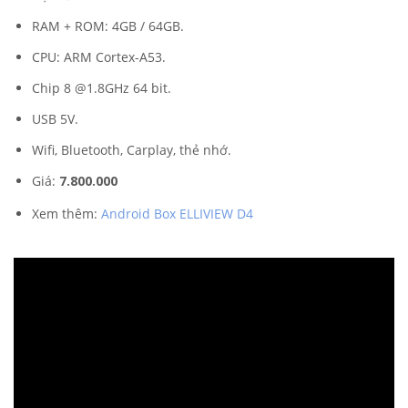
RAM + ROM: 4GB / 64GB.
CPU: ARM Cortex-A53.
Chip 8 @1.8GHz 64 bit.
USB 5V.
Wifi, Bluetooth, Carplay, thẻ nhớ.
Giá:
7.800.000
Xem thêm:
Android Box ELLIVIEW D4