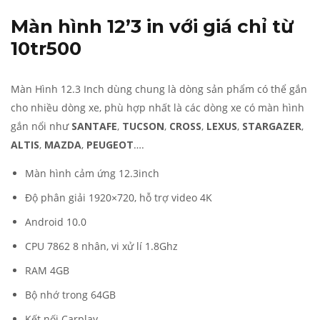
Màn hình 12’3 in với giá chỉ từ
10tr500
Màn Hình 12.3 Inch dùng chung là dòng sản phẩm có thể gắn
cho nhiều dòng xe, phù hợp nhất là các dòng xe có màn hình
gắn nổi như
SANTAFE
,
TUCSON
,
CROSS
,
LEXUS
,
STARGAZER
,
ALTIS
,
MAZDA
,
PEUGEOT
….
Màn hình cảm ứng 12.3inch
Độ phân giải 1920×720, hỗ trợ video 4K
Android 10.0
CPU 7862 8 nhân, vi xử lí 1.8Ghz
RAM 4GB
Bộ nhớ trong 64GB
Kết nối Carplay