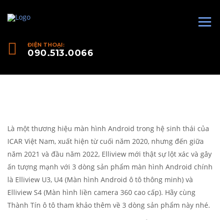
ĐIỆN THOẠI:
090.513.0066
Là một thương hiệu màn hình Android trong hệ sinh thái của
ICAR Việt Nam, xuất hiện từ cuối năm 2020, nhưng đến giữa
năm 2021 và đầu năm 2022, Elliview mới thật sự lột xác và gây
ấn tượng mạnh với 3 dòng sản phẩm màn hình Android chính
là Elliview U3, U4 (Màn hình Android ô tô thông minh) và
Elliview S4 (Màn hình liền camera 360 cao cấp). Hãy cùng
Thành Tín ô tô tham khảo thêm về 3 dòng sản phẩm này nhé.