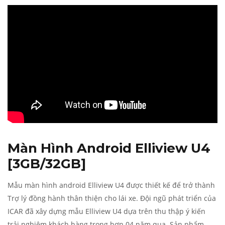
Màn Hình Android Elliview U4
[3GB/32GB]
Mẫu màn hình android Elliview U4 được thiết kế để trở thành
Trợ lý đồng hành thân thiện cho lái xe. Đội ngũ phát triển của
ICAR đã xây dựng mẫu Elliview U4 dựa trên thu thập ý kiến
trải nghiệm khách hàng trong hơn 04 năm qua. Sản phẩm