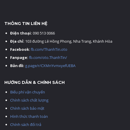
THÔNG TIN LIÊN HỆ
Điện thoại:
090 513 0066
Địa chỉ:
103 đường Lê Hồng Phong, Nha Trang, Khánh Hòa
Facebook
:
fb.com/ThanhTin.oto
Fanpage:
fb.com/oto.ThanhTin/
Bản đồ:
g.page/r/CXMnYvmxyefUEBA
HƯỚNG DẪN & CHÍNH SÁCH
Biểu phí vận chuyển
Chính sách chất lượng
Chính sách bảo mật
Hình thức thanh toán
Chính sách đổi trả