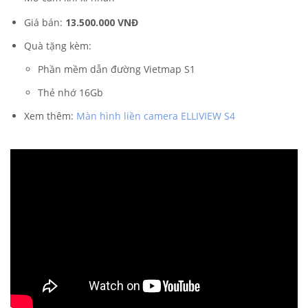
Giá bán:
13.500.000 VNĐ
Quà tặng kèm:
Phần mềm dẫn đường Vietmap S1
Thẻ nhớ 16Gb
Xem thêm:
Màn hình liền camera ELLIVIEW S4