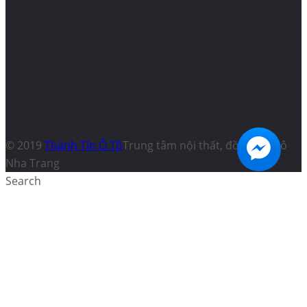
© 2019
Thành Tín Ô Tô
Trung tâm nội thất, đồ chơi ô tô
Nha Trang
Search
Schedule a
TỪ 01/07/2020 XE BÁN TẢI VỪA LÀ
Test Drive
XE CON VỪA LÀ XE TẢI?
Name