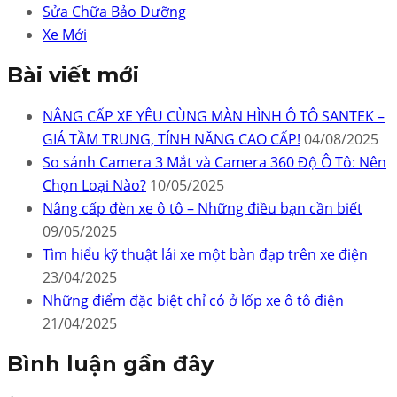
Sửa Chữa Bảo Dưỡng
Xe Mới
Bài viết mới
NÂNG CẤP XE YÊU CÙNG MÀN HÌNH Ô TÔ SANTEK –
GIÁ TẦM TRUNG, TÍNH NĂNG CAO CẤP!
04/08/2025
So sánh Camera 3 Mắt và Camera 360 Độ Ô Tô: Nên
Chọn Loại Nào?
10/05/2025
Nâng cấp đèn xe ô tô – Những điều bạn cần biết
09/05/2025
Tìm hiểu kỹ thuật lái xe một bàn đạp trên xe điện
23/04/2025
Những điểm đặc biệt chỉ có ở lốp xe ô tô điện
21/04/2025
Bình luận gần đây