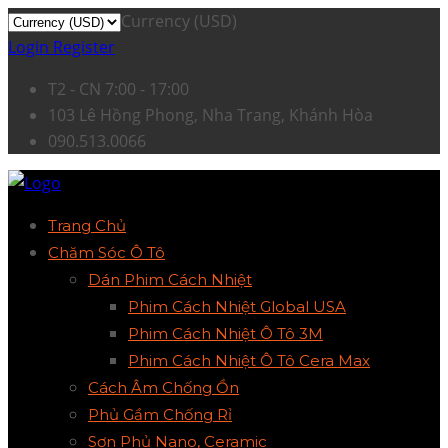
Currency (USD)
Login
Register
T2 - CN 7:00 - 17:00
103 Lê Hồng Phong, Nha Trang, Khánh Hòa
090.513.0066
Trang Chủ
Chăm Sóc Ô Tô
Dán Phim Cách Nhiệt
Phim Cách Nhiệt Global USA
Phim Cách Nhiệt Ô Tô 3M
Phim Cách Nhiệt Ô Tô Cera Max
Cách Âm Chống Ồn
Phủ Gầm Chống Rỉ
Sơn Phủ Nano, Ceramic