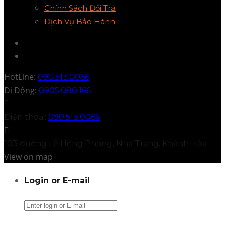
Chính Sách Đổi Trả
Dịch Vụ Bảo Hành
HotLine:
090.513.0066
Di Động:
0905.080.166
Điện thoại:
090.513.0066
103 đường Lê Hồng Phong, Nha Trang, Khánh Hòa
View on map
Login or E-mail