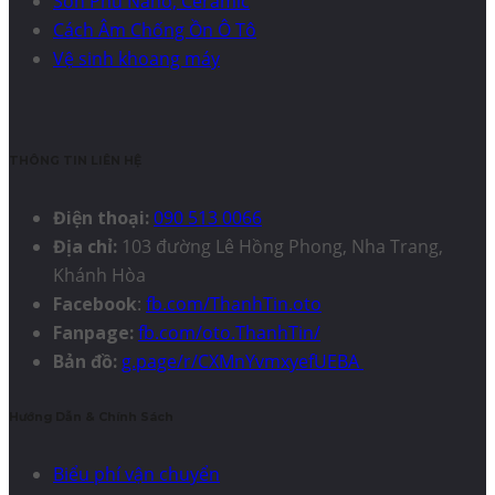
Sơn Phủ Nano, Ceramic
Cách Âm Chống Ồn Ô Tô
Vệ sinh khoang máy
THÔNG TIN LIÊN HỆ
Điện thoại:
090 513 0066
Địa chỉ:
103 đường Lê Hồng Phong, Nha Trang,
Khánh Hòa
Facebook
:
fb.com/ThanhTin.oto
Fanpage:
fb.com/oto.ThanhTin/
Bản đồ:
g.page/r/CXMnYvmxyefUEBA
Hướng Dẫn & Chính Sách
Biểu phí vận chuyển