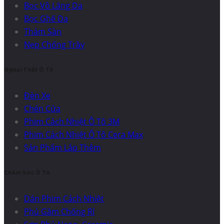
Bọc Vô Lăng Da
Bọc Ghế Da
Thảm Sàn
Nẹp Chống Trầy
Ngoại Thất Ô Tô
Đèn Xe
Chén Cửa
Phim Cách Nhiệt Ô Tô 3M
Phim Cách Nhiệt Ô Tô Cera Max
Sản Phẩm Lắp Thêm
Chăm Sóc Ô Tô
Dán Phim Cách Nhiệt
Phủ Gầm Chống Rỉ