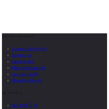
Màn hình, loa, camera
Camera hành trình
Camera lùi
Camera 360
Màn hình Android
Loa, Âm thanh
Phụ kiện điện tử
Nội Thất Ô Tô
Bọc Trần Ô Tô