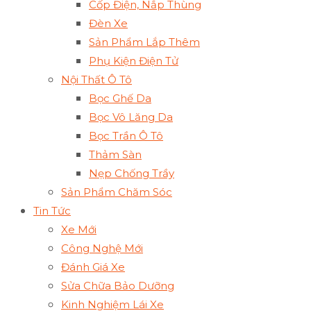
Cốp Điện, Nắp Thùng
Đèn Xe
Sản Phẩm Lắp Thêm
Phụ Kiện Điện Tử
Nội Thất Ô Tô
Bọc Ghế Da
Bọc Vô Lăng Da
Bọc Trần Ô Tô
Thảm Sàn
Nẹp Chống Trầy
Sản Phẩm Chăm Sóc
Tin Tức
Xe Mới
Công Nghệ Mới
Đánh Giá Xe
Sửa Chữa Bảo Dưỡng
Kinh Nghiệm Lái Xe