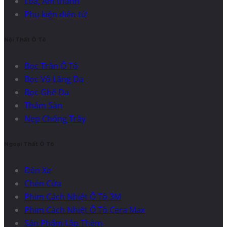
Loa, Âm thanh
Phụ kiện điện tử
Nội Thất Ô Tô
Bọc Trần Ô Tô
Bọc Vô Lăng Da
Bọc Ghế Da
Thảm Sàn
Nẹp Chống Trầy
Ngoại Thất Ô Tô
Đèn Xe
Chén Cửa
Phim Cách Nhiệt Ô Tô 3M
Phim Cách Nhiệt Ô Tô Cera Max
Sản Phẩm Lắp Thêm