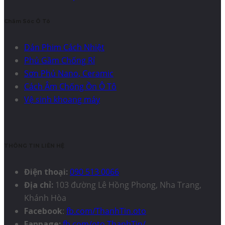
Chăm Sóc Ô Tô
Dán Phim Cách Nhiệt
Phủ Gầm Chống Rỉ
Sơn Phủ Nano, Ceramic
Cách Âm Chống Ồn Ô Tô
Vệ sinh khoang máy
THÔNG TIN LIÊN HỆ
Điện thoại:
090 513 0066
Địa chỉ:
103 đường Lê Hồng Phong, Nha Trang,
Khánh Hòa
Facebook
:
fb.com/ThanhTin.oto
Fanpage:
fb.com/oto.ThanhTin/