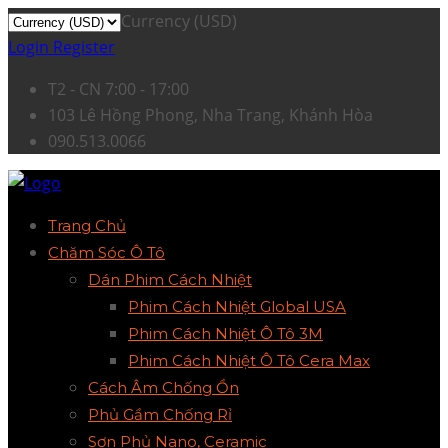
Currency (USD)
Login
Register
T2 - CN 7:00 - 17:00
103 Lê Hồng Phong, Nha Trang, Khánh Hòa
090.513.0066
Trang Chủ
Chăm Sóc Ô Tô
Dán Phim Cách Nhiệt
Phim Cách Nhiệt Global USA
Phim Cách Nhiệt Ô Tô 3M
Phim Cách Nhiệt Ô Tô Cera Max
Cách Âm Chống Ồn
Phủ Gầm Chống Rỉ
Sơn Phủ Nano, Ceramic