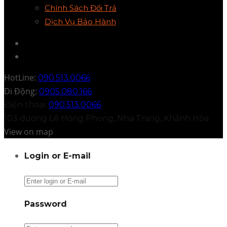
Chính Sách Đổi Trả
Dịch Vụ Bảo Hành
HotLine:
090.513.0066
Di Động:
0905.080.166
Điện thoại:
090.513.0066
103 đường Lê Hồng Phong, Nha Trang, Khánh Hòa
View on map
Login or E-mail
Password