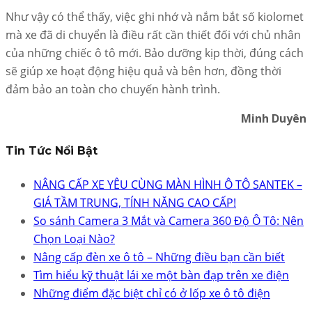
Như vậy có thể thấy, việc ghi nhớ và nắm bắt số kiolomet
mà xe đã di chuyển là điều rất cần thiết đối với chủ nhân
của những chiếc ô tô mới. Bảo dưỡng kịp thời, đúng cách
sẽ giúp xe hoạt động hiệu quả và bên hơn, đồng thời
đảm bảo an toàn cho chuyến hành trình.
Minh Duyên
Tin Tức Nổi Bật
NÂNG CẤP XE YÊU CÙNG MÀN HÌNH Ô TÔ SANTEK –
GIÁ TẦM TRUNG, TÍNH NĂNG CAO CẤP!
So sánh Camera 3 Mắt và Camera 360 Độ Ô Tô: Nên
Chọn Loại Nào?
Nâng cấp đèn xe ô tô – Những điều bạn cần biết
Tìm hiểu kỹ thuật lái xe một bàn đạp trên xe điện
Những điểm đặc biệt chỉ có ở lốp xe ô tô điện