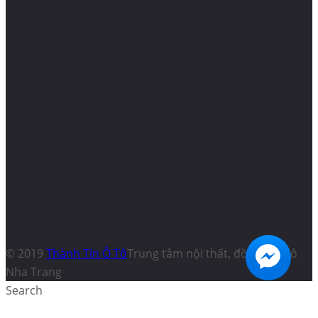
© 2019
Thành Tín Ô Tô
Trung tâm nội thất, đồ chơi ô tô
Nha Trang
Search