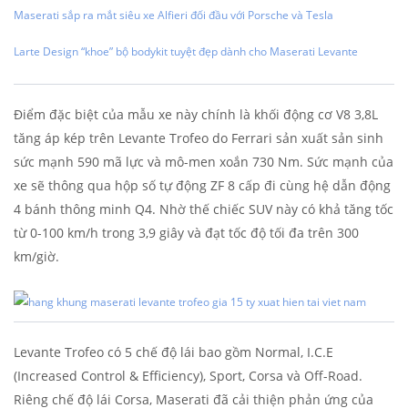
Maserati sắp ra mắt siêu xe Alfieri đối đầu với Porsche và Tesla
Larte Design “khoe” bộ bodykit tuyệt đẹp dành cho Maserati Levante
Điểm đặc biệt của mẫu xe này chính là khối động cơ V8 3,8L
tăng áp kép trên Levante Trofeo do Ferrari sản xuất sản sinh
sức mạnh 590 mã lực và mô-men xoắn 730 Nm. Sức mạnh của
xe sẽ thông qua hộp số tự động ZF 8 cấp đi cùng hệ dẫn động
4 bánh thông minh Q4. Nhờ thế chiếc SUV này có khả tăng tốc
từ 0-100 km/h trong 3,9 giây và đạt tốc độ tối đa trên 300
km/giờ.
Levante Trofeo có 5 chế độ lái bao gồm Normal, I.C.E
(Increased Control & Efficiency), Sport, Corsa và Off-Road.
Riêng chế độ lái Corsa, Maserati đã cải thiện phản ứng của