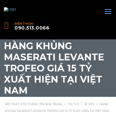
ĐIỆN THOẠI:
090.513.0066
HÀNG KHỦNG
MASERATI LEVANTE
TROFEO GIÁ 15 TỶ
XUẤT HIỆN TẠI VIỆT
NAM
NỘI THẤT Ô TÔ THÀNH TÍN NHA TRANG
>
TIN TỨC
>
XE MỚI
>
HÀNG
KHỦNG MASERATI LEVANTE TROFEO GIÁ 15 TỶ XUẤT HIỆN TẠI VIỆT NAM