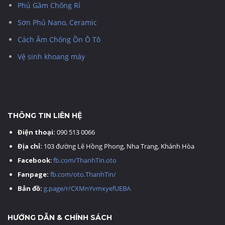
Phủ Gầm Chống Rỉ
Sơn Phủ Nano, Ceramic
Cách Âm Chống Ồn Ô Tô
Vệ sinh khoang máy
THÔNG TIN LIÊN HỆ
Điện thoại:
090 513 0066
Địa chỉ:
103 đường Lê Hồng Phong, Nha Trang, Khánh Hòa
Facebook
:
fb.com/ThanhTin.oto
Fanpage:
fb.com/oto.ThanhTin/
Bản đồ:
g.page/r/CXMnYvmxyefUEBA
HƯỚNG DẪN & CHÍNH SÁCH