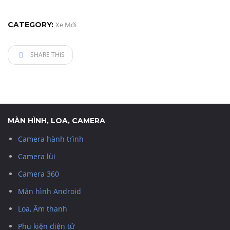
CATEGORY:
Xe Mới
SHARE THIS
MÀN HÌNH, LOA, CAMERA
Camera hành trình
Camera lùi
Camera 360
Màn hình Android
Loa, Âm thanh
Phụ kiện điện tử