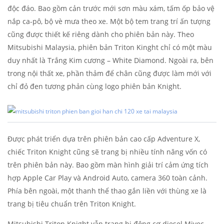
độc đáo. Bao gồm cản trước mới sơn màu xám, tấm ốp bảo vệ
nắp ca-pô, bộ vè mưa theo xe. Một bộ tem trang trí ấn tượng
cũng được thiết kế riêng dành cho phiên bản này. Theo
Mitsubishi Malaysia, phiên bản Triton Kinght chỉ có một màu
duy nhất là Trắng Kim cương – White Diamond. Ngoài ra, bên
trong nội thất xe, phần thảm để chân cũng được làm mới với
chỉ đỏ đen tương phản cùng logo phiên bản Knight.
Được phát triển dựa trên phiên bản cao cấp Adventure X,
chiếc Triton Knight cũng sẽ trang bị nhiều tính năng vốn có
trên phiên bản này. Bao gồm màn hình giải trí cảm ứng tích
hợp Apple Car Play và Android Auto, camera 360 toàn cảnh.
Phía bên ngoài, một thanh thể thao gắn liền với thùng xe là
trang bị tiêu chuẩn trên Triton Knight.
Mitsubishi Triton Knight vẫn trang bị động cơ diesel Mivec