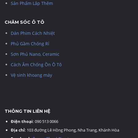
Sản Phẩm Lắp Thêm
CHĂM SÓC Ô TÔ
Dán Phim Cách Nhiệt
Phủ Gầm Chống Rỉ
Sơn Phủ Nano, Ceramic
Cách Âm Chống Ồn Ô Tô
Vệ sinh khoang máy
THÔNG TIN LIÊN HỆ
Điện thoại:
090 513 0066
Địa chỉ:
103 đường Lê Hồng Phong, Nha Trang, Khánh Hòa