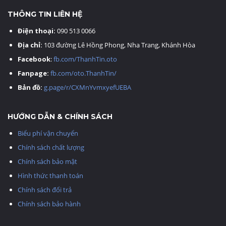
THÔNG TIN LIÊN HỆ
Điện thoại:
090 513 0066
Địa chỉ:
103 đường Lê Hồng Phong, Nha Trang, Khánh Hòa
Facebook
:
fb.com/ThanhTin.oto
Fanpage:
fb.com/oto.ThanhTin/
Bản đồ:
g.page/r/CXMnYvmxyefUEBA
HƯỚNG DẪN & CHÍNH SÁCH
Biểu phí vận chuyển
Chính sách chất lượng
Chính sách bảo mật
Hình thức thanh toán
Chính sách đổi trả
Chính sách bảo hành