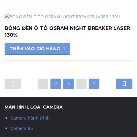
BÓNG ĐÈN Ô TÔ OSRAM NIGHT BREAKER LASER
130%
THÊM VÀO GIỎ HÀNG
1
2
3
…
7
MÀN HÌNH, LOA, CAMERA
Camera hành trình
Camera lùi