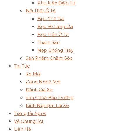
Phụ Kiện Điện Tử
Nội Thất Ô Tô
Bọc Ghế Da
Bọc Vô Lăng Da
Bọc Trần Ô Tô
Thảm Sàn
Nẹp Chống Trầy
Sản Phẩm Chăm Sóc
Tin Tức
Xe Mới
Công Nghệ Mới
Đánh Giá Xe
Sửa Chữa Bảo Dưỡng
Kinh Nghiệm Lái Xe
Trang tải Apps
Về Chúng Tôi
Liên Hệ