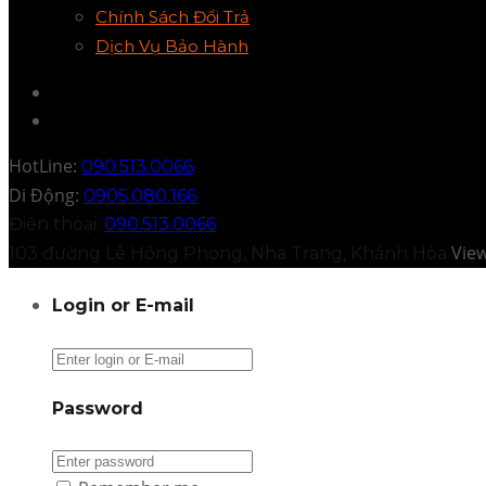
Chính Sách Đổi Trả
Dịch Vụ Bảo Hành
HotLine:
090.513.0066
Di Động:
0905.080.166
Điện thoại:
090.513.0066
Vie
103 đường Lê Hồng Phong, Nha Trang, Khánh Hòa
Login or E-mail
Password