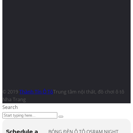
© 2019
Thành Tín Ô Tô
Trung tâm nội thất, đồ chơi ô tô
Nha Trang
Search
Schedule a
BÓNG ĐÈN Ô TÔ OSRAM NIGHT