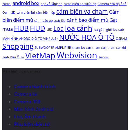
android box
70mai
bọc vô lăng da
came biến áp suất lốp
Camera 360 độ ô tô
cảm biến va chạm
Cảm
Owin 2D
cảm biến lùi
cảm biến lốp
biến điểm mù
cảnh báo điểm mù
Gạt
cảnh báo áp suất lốp
HUB
HUD
loa cánh
Loa
mưa
LED
loa gầm ghế
loa sub
NƯỚC HOA Ô TÔ
MÀN HÌNH ANDROID Ô TÔ VINPLUS+
OSRAM
Shopping
SUBWOOFER AMPLIFIER
tham lot san
tham san
tham san 6d
Webvision
VietMap
Tinh Dầu Ô Tô
Xiaomi
Màn hình, loa, camera
Camera hành trình
Camera lùi
Camera 360
Màn hình Android
Loa, Âm thanh
Phụ kiện điện tử