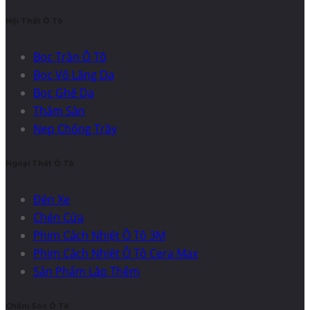
Nội Thất Ô Tô
Bọc Trần Ô Tô
Bọc Vô Lăng Da
Bọc Ghế Da
Thảm Sàn
Nẹp Chống Trầy
Ngoại Thất Ô Tô
Đèn Xe
Chén Cửa
Phim Cách Nhiệt Ô Tô 3M
Phim Cách Nhiệt Ô Tô Cera Max
Sản Phẩm Lắp Thêm
Chăm Sóc Ô Tô