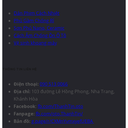
Dán Phim Cách Nhiệt
Phủ Gầm Chống Rỉ
Sơn Phủ Nano, Ceramic
Cách Âm Chống Ồn Ô Tô
Vệ sinh khoang máy
THÔNG TIN LIÊN HỆ
Điện thoại:
090 513 0066
Địa chỉ:
103 đường Lê Hồng Phong, Nha Trang,
Khánh Hòa
Facebook
:
fb.com/ThanhTin.oto
Fanpage:
fb.com/oto.ThanhTin/
Bản đồ:
g.page/r/CXMnYvmxyefUEBA