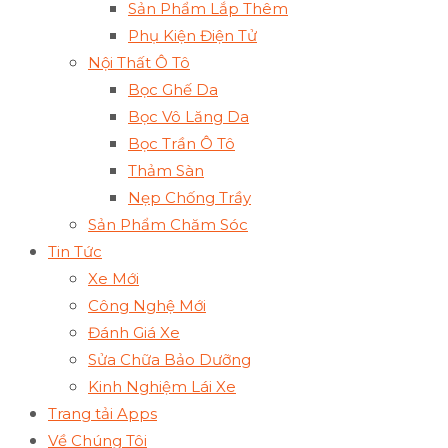
Sản Phẩm Lắp Thêm
Phụ Kiện Điện Tử
Nội Thất Ô Tô
Bọc Ghế Da
Bọc Vô Lăng Da
Bọc Trần Ô Tô
Thảm Sàn
Nẹp Chống Trầy
Sản Phẩm Chăm Sóc
Tin Tức
Xe Mới
Công Nghệ Mới
Đánh Giá Xe
Sửa Chữa Bảo Dưỡng
Kinh Nghiệm Lái Xe
Trang tải Apps
Về Chúng Tôi