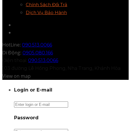
Chính Sách Đổi Trả
Dịch Vụ Bảo Hành
HotLine:
090.513.0066
Di Động:
0905.080.166
Điện thoại:
090.513.0066
103 đường Lê Hồng Phong, Nha Trang, Khánh Hòa
View on map
Login or E-mail
Password