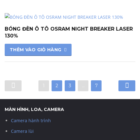
BÓNG ĐÈN Ô TÔ OSRAM NIGHT BREAKER LASER
130%
THÊM VÀO GIỎ HÀNG
1
2
3
…
7
MÀN HÌNH, LOA, CAMERA
Camera hành trình
Camera lùi