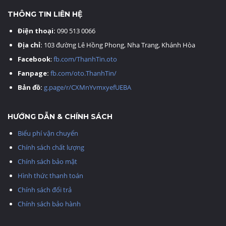
THÔNG TIN LIÊN HỆ
Điện thoại:
090 513 0066
Địa chỉ:
103 đường Lê Hồng Phong, Nha Trang, Khánh Hòa
Facebook
:
fb.com/ThanhTin.oto
Fanpage:
fb.com/oto.ThanhTin/
Bản đồ:
g.page/r/CXMnYvmxyefUEBA
HƯỚNG DẪN & CHÍNH SÁCH
Biểu phí vận chuyển
Chính sách chất lượng
Chính sách bảo mật
Hình thức thanh toán
Chính sách đổi trả
Chính sách bảo hành