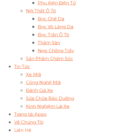
Phụ Kiện Điện Tử
Nội Thất Ô Tô
Bọc Ghế Da
Bọc Vô Lăng Da
Bọc Trần Ô Tô
Thảm Sàn
Nẹp Chống Trầy
Sản Phẩm Chăm Sóc
Tin Tức
Xe Mới
Công Nghệ Mới
Đánh Giá Xe
Sửa Chữa Bảo Dưỡng
Kinh Nghiệm Lái Xe
Trang tải Apps
Về Chúng Tôi
Liên Hệ