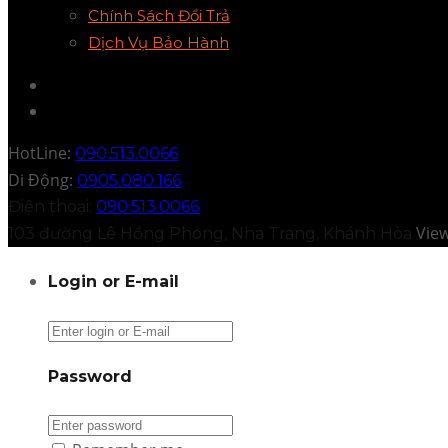
Chính Sách Đổi Trả
Dịch Vụ Bảo Hành
HotLine:
090.513.0066
Di Động:
0905.080.166
Điện thoại:
090.513.0066
Vie
103 đường Lê Hồng Phong, Nha Trang, Khánh Hòa
Login or E-mail
Password