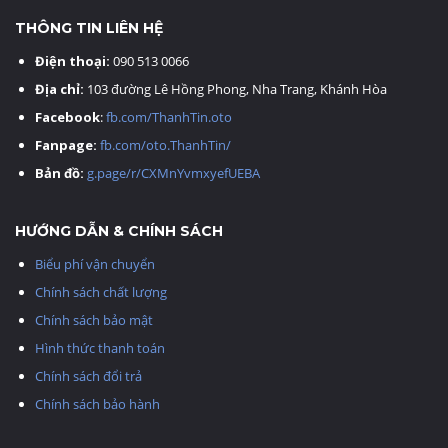
THÔNG TIN LIÊN HỆ
Điện thoại:
090 513 0066
Địa chỉ:
103 đường Lê Hồng Phong, Nha Trang, Khánh Hòa
Facebook
:
fb.com/ThanhTin.oto
Fanpage:
fb.com/oto.ThanhTin/
Bản đồ:
g.page/r/CXMnYvmxyefUEBA
HƯỚNG DẪN & CHÍNH SÁCH
Biểu phí vận chuyển
Chính sách chất lượng
Chính sách bảo mật
Hình thức thanh toán
Chính sách đổi trả
Chính sách bảo hành