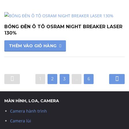
BÓNG ĐÈN Ô TÔ OSRAM NIGHT BREAKER LASER
130%
THÊM VÀO GIỎ HÀNG
1
2
3
…
6
MÀN HÌNH, LOA, CAMERA
Camera hành trình
Camera lùi