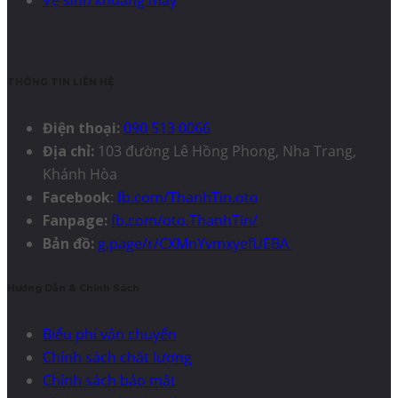
THÔNG TIN LIÊN HỆ
Điện thoại:
090 513 0066
Địa chỉ:
103 đường Lê Hồng Phong, Nha Trang,
Khánh Hòa
Facebook
:
fb.com/ThanhTin.oto
Fanpage:
fb.com/oto.ThanhTin/
Bản đồ:
g.page/r/CXMnYvmxyefUEBA
Hướng Dẫn & Chính Sách
Biểu phí vận chuyển
Chính sách chất lượng
Chính sách bảo mật