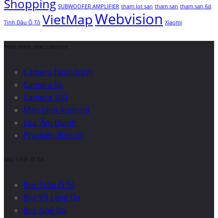
Shopping
SUBWOOFER AMPLIFIER
tham lot san
tham san
tham san 6d
Webvision
VietMap
Tinh Dầu Ô Tô
Xiaomi
Màn hình, loa, camera
Camera hành trình
Camera lùi
Camera 360
Màn hình Android
Loa, Âm thanh
Phụ kiện điện tử
Nội Thất Ô Tô
Bọc Trần Ô Tô
Bọc Vô Lăng Da
Bọc Ghế Da