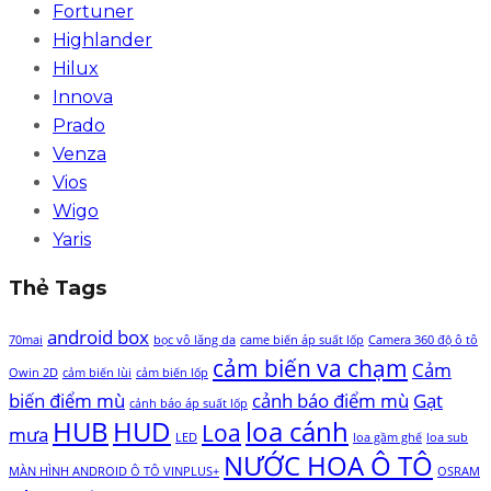
Fortuner
Highlander
Hilux
Innova
Prado
Venza
Vios
Wigo
Yaris
Thẻ Tags
android box
70mai
bọc vô lăng da
came biến áp suất lốp
Camera 360 độ ô tô
cảm biến va chạm
Cảm
Owin 2D
cảm biến lùi
cảm biến lốp
biến điểm mù
cảnh báo điểm mù
Gạt
cảnh báo áp suất lốp
HUB
HUD
loa cánh
Loa
mưa
LED
loa gầm ghế
loa sub
NƯỚC HOA Ô TÔ
MÀN HÌNH ANDROID Ô TÔ VINPLUS+
OSRAM