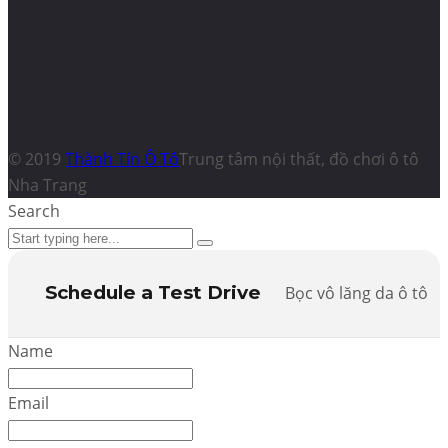
© 2019
Thành Tín Ô Tô
Trung tâm nội thất, đồ chơi ô tô
Nha Trang
Search
Schedule a Test Drive
Bọc vô lăng da ô tô
Name
Email