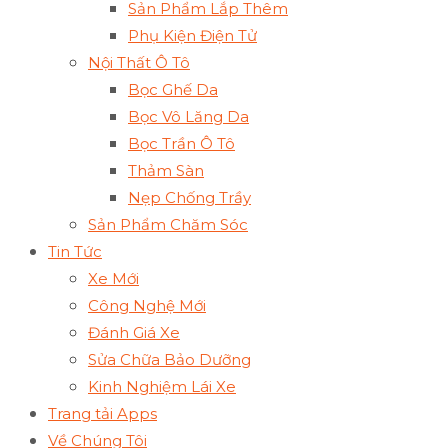
Sản Phẩm Lắp Thêm
Phụ Kiện Điện Tử
Nội Thất Ô Tô
Bọc Ghế Da
Bọc Vô Lăng Da
Bọc Trần Ô Tô
Thảm Sàn
Nẹp Chống Trầy
Sản Phẩm Chăm Sóc
Tin Tức
Xe Mới
Công Nghệ Mới
Đánh Giá Xe
Sửa Chữa Bảo Dưỡng
Kinh Nghiệm Lái Xe
Trang tải Apps
Về Chúng Tôi