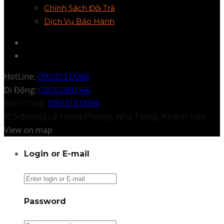
Chính Sách Đổi Trả
Dịch Vụ Bảo Hành
HotLine:
090.513.0066
Di Động:
0905.080.166
Điện thoại:
090.513.0066
103 đường Lê Hồng Phong, Nha Trang, Khánh Hòa
View on map
Login or E-mail
Password