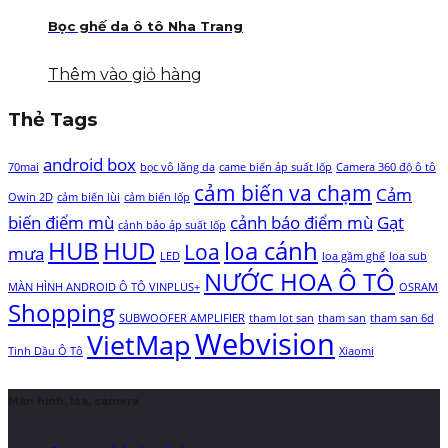
Bọc ghế da ô tô Nha Trang
Thêm vào giỏ hàng
Thẻ Tags
android box
70mai
bọc vô lăng da
came biến áp suất lốp
Camera 360 độ ô tô
cảm biến va chạm
Cảm
Owin 2D
cảm biến lùi
cảm biến lốp
biến điểm mù
cảnh báo điểm mù
Gạt
cảnh báo áp suất lốp
HUB
HUD
loa cánh
Loa
mưa
LED
loa gầm ghế
loa sub
NƯỚC HOA Ô TÔ
MÀN HÌNH ANDROID Ô TÔ VINPLUS+
OSRAM
Shopping
SUBWOOFER AMPLIFIER
tham lot san
tham san
tham san 6d
Webvision
VietMap
Tinh Dầu Ô Tô
Xiaomi
Màn hình, loa, camera