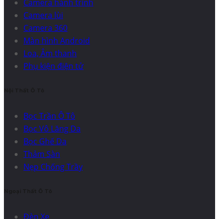
Camera hành trình
Camera lùi
Camera 360
Màn hình Android
Loa, Âm thanh
Phụ kiện điện tử
Nội Thất Ô Tô
Bọc Trần Ô Tô
Bọc Vô Lăng Da
Bọc Ghế Da
Thảm Sàn
Nẹp Chống Trầy
Ngoại Thất Ô Tô
Đèn Xe