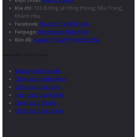
Điện thoại:
090 513 0066
Địa chỉ:
103 đường Lê Hồng Phong, Nha Trang,
Khánh Hòa
Facebook
:
fb.com/ThanhTin.oto
Fanpage:
fb.com/oto.ThanhTin/
Bản đồ:
g.page/r/CXMnYvmxyefUEBA
Hướng Dẫn & Chính Sách
Biểu phí vận chuyển
Chính sách chất lượng
Chính sách bảo mật
Hình thức thanh toán
Chính sách đổi trả
Chính sách bảo hành