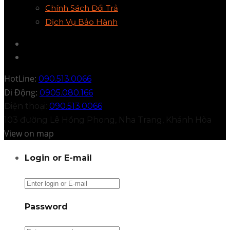
Chính Sách Đổi Trả
Dịch Vụ Bảo Hành
HotLine:
090.513.0066
Di Động:
0905.080.166
Điện thoại:
090.513.0066
103 đường Lê Hồng Phong, Nha Trang, Khánh Hòa
View on map
Login or E-mail
Password