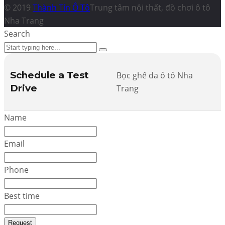
© 2019
Thành Tín Ô Tô
Trung tâm nội thất, đồ chơi ô tô
Nha Trang
Search
Schedule a Test
Bọc ghế da ô tô Nha
Drive
Trang
Name
Email
Phone
Best time
Request