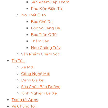
Sản Phẩm Lắp Thêm
Phụ Kiện Điện Tử
Nội Thất Ô Tô
Bọc Ghế Da
Bọc Vô Lăng Da
Bọc Trần Ô Tô
Thảm Sàn
Nẹp Chống Trầy
Sản Phẩm Chăm Sóc
Tin Tức
Xe Mới
Công Nghệ Mới
Đánh Giá Xe
Sửa Chữa Bảo Dưỡng
Kinh Nghiệm Lái Xe
Trang tải Apps
Về Chúng Tôi