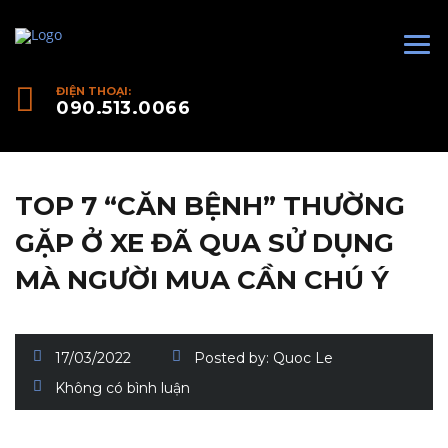
ĐIỆN THOẠI:
090.513.0066
TOP 7 “CĂN BỆNH” THƯỜNG
GẶP Ở XE ĐÃ QUA SỬ DỤNG
MÀ NGƯỜI MUA CẦN CHÚ Ý
17/03/2022
Posted by:
Quoc Le
Không có bình luận