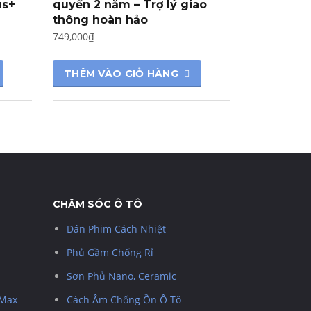
us+
quyền 2 năm – Trợ lý giao
thông hoàn hảo
749,000
₫
THÊM VÀO GIỎ HÀNG
CHĂM SÓC Ô TÔ
Dán Phim Cách Nhiệt
Phủ Gầm Chống Rỉ
Sơn Phủ Nano, Ceramic
 Max
Cách Âm Chống Ồn Ô Tô