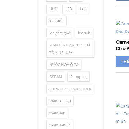
HUD
LED
Loa
loa cánh
loa gầm ghế
loa sub
Came
MÀN HÌNH ANDROID Ô
Cho 
TÔ VINPLUS+
THÊ
NƯỚC HOA Ô TÔ
OSRAM
Shopping
SUBWOOFER AMPLIFIER
tham lot san
tham san
tham san 6d