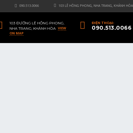
090.513.0066
103 LÊ HỒNG PHONG, NHA TRANG, KHÁNH HÒA
103 ĐƯỜNG LÊ HỒNG PHONG,
ĐIỆN THOẠI:
090.513.0066
VIEW
NHA TRANG, KHÁNH HÒA
ON MAP