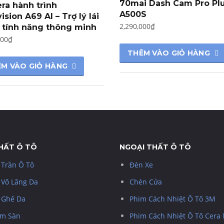
70mai Dash Cam Pro Pl
ra hành trình
A500S
sion A69 AI – Trợ lý lái
2,290,000
₫
 tính năng thông minh
000
₫
THÊM VÀO GIỎ HÀNG
M VÀO GIỎ HÀNG
THẤT Ô TÔ
NGOẠI THẤT Ô TÔ
 Trần Ô Tô
Đèn Xe
 Vô Lăng Da
Chén Cửa
 Ghế Da
Phim Cách Nhiệt Ô Tô 3M
m Sàn
Phim Cách Nhiệt Ô Tô Cera