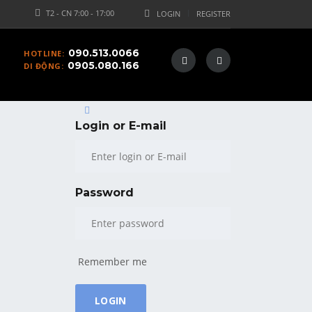
T2 - CN 7:00 - 17:00
LOGIN
REGISTER
090.513.0066
HOTLINE:
0905.080.166
DI ĐỘNG:
Login or E-mail
Password
Remember me