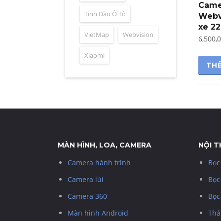
Came
Tinh Dầu Ô Tô
Webvi
xe 22
VietMap
Webvision
6,500,
Xiaomi
THÊ
MÀN HÌNH, LOA, CAMERA
NỘI 
Camera hành trình
Bọc
Camera lùi
Bọc
Camera 360
Bọc
Màn hình Android
Thả