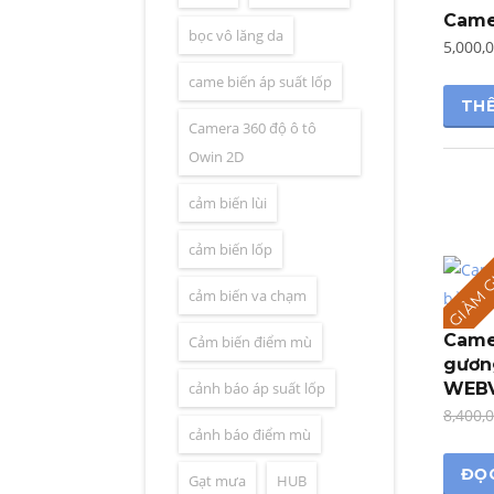
Came
bọc vô lăng da
5,000,
came biến áp suất lốp
THÊ
Camera 360 độ ô tô
Owin 2D
cảm biến lùi
cảm biến lốp
GIẢM G
cảm biến va chạm
Came
Cảm biến điểm mù
gươn
cảnh báo áp suất lốp
WEBV
8,400,
cảnh báo điểm mù
ĐỌC
Gạt mưa
HUB