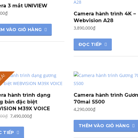
ra 3 mắt UNIVIEW
000
₫
Camera hành trình 4K –
Webvision A28
3,890,000
₫
M VÀO GIỎ HÀNG
ĐỌC TIẾP
IÁ!
ra hành trình dạng
Camera hành trình Gươ
g bản đặc biệt
70mai S500
ISION M39X VOICE
4,290,000
₫
Giá
Giá
000
₫
7,490,000
₫
gốc
hiện
THÊM VÀO GIỎ HÀNG
là:
tại
 TIẾP