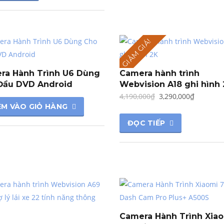
8,400,000₫.
là:
7,490,000₫.
GIẢM GIÁ!
ra Hành Trình U6 Dùng
Camera hành trình
Đầu DVD Android
Webvision A18 ghi hình
Giá
Giá
4,190,000
₫
3,290,000
₫
M VÀO GIỎ HÀNG
gốc
hiện
là:
tại
ĐỌC TIẾP
4,190,000₫.
là:
3,290,00
Camera Hành Trình Xia