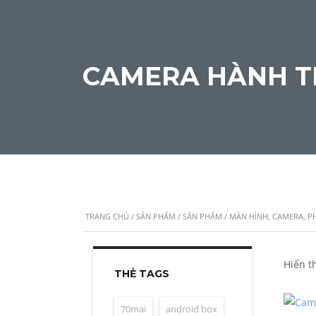
CAMERA HÀNH T
TRANG CHỦ
/
SẢN PHẨM
/
SẢN PHẨM
/
MÀN HÌNH, CAMERA, P
Hiển th
THẺ TAGS
70mai
android box