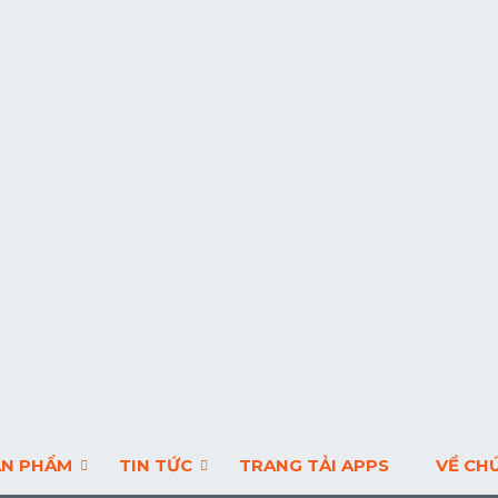
ẢN PHẨM
TIN TỨC
TRANG TẢI APPS
VỀ CH