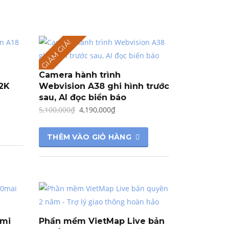
4,990,000₫.
GIẢM GIÁ!
Camera hành trình
 2K
Webvision A38 ghi hình trước
sau, AI đọc biển báo
Giá
Giá
5,100,000
₫
4,190,000
₫
gốc
hiện
là:
tại
THÊM VÀO GIỎ HÀNG
5,100,000₫.
là:
0₫.
4,190,000₫.
omi
Phần mềm VietMap Live bản