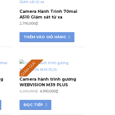
Camera Hành Trình 70mai
A510 Giám sát từ xa
2,790,000
₫
THÊM VÀO GIỎ HÀNG
GIẢM GIÁ!
ng
Camera hành trình gương
WEBVISION M39 PLUS
Giá
Giá
5,200,000
₫
4,990,000
₫
gốc
hiện
là:
tại
ĐỌC TIẾP
5,200,000₫.
là: