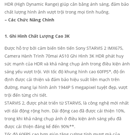
HDR (High Dynamic Range) giúp cân bằng ánh sáng, đảm bảo
chất lượng hình ảnh vượt trội trong mọi tình huống.
– Các Chức Năng Chính
1. Ghi Hình Chất Lượng Cao 3K
Được hỗ trợ bởi cảm biến tiên tiến Sony STARVIS 2 IMX675,
Camera Hành Trình 70mai A510 Ghi Hình 3K HDR phát huy
sức mạnh của HDR và khả năng chụp ảnh trong điều kiện ánh
sáng yếu vượt trội. Với tốc độ khung hình cao 60FPS*, độ ổn
định được cải thiện và đảm bảo hiệu suất liền mạch trên
đường, mang lại hình ảnh 1944P 5 megapixel tuyệt đẹp, vượt
trội đến từng chi tiết.
STARVIS 2, được phát triển từ STARVIS, là công nghệ mới nhất
với dải động rộng hơn. Dải động cao đã được cải thiện 10%,
trong khi khả năng chụp ảnh ở điều kiện ánh sáng yếu đã
được cải thiện đáng kể đến 90%**.
Tốc độ 60FPS cao hơn giúp tăng cường tính mượt mà của