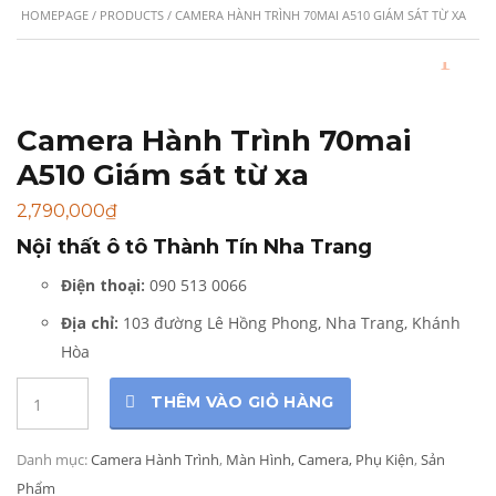
HOMEPAGE
/
PRODUCTS
/ CAMERA HÀNH TRÌNH 70MAI A510 GIÁM SÁT TỪ XA
Camera Hành Trình 70mai
A510 Giám sát từ xa
2,790,000
₫
Nội thất ô tô Thành Tín Nha Trang
Điện thoại:
090 513 0066
Địa chỉ:
103 đường Lê Hồng Phong, Nha Trang, Khánh
Hòa
Quantity
THÊM VÀO GIỎ HÀNG
Danh mục:
Camera Hành Trình
,
Màn Hình, Camera, Phụ Kiện
,
Sản
Phẩm