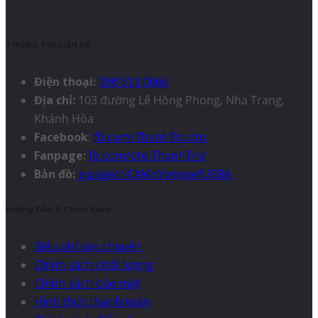
THÔNG TIN LIÊN HỆ
Điện thoại:
090 513 0066
Địa chỉ:
103 đường Lê Hồng Phong, Nha Trang,
Khánh Hòa
Facebook
:
fb.com/ThanhTin.oto
Fanpage:
fb.com/oto.ThanhTin/
Bản đồ:
g.page/r/CXMnYvmxyefUEBA
Hướng Dẫn & Chính Sách
Biểu phí vận chuyển
Chính sách chất lượng
Chính sách bảo mật
Hình thức thanh toán