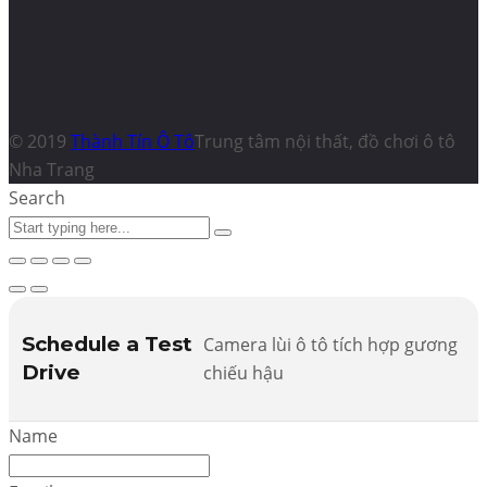
© 2019
Thành Tín Ô Tô
Trung tâm nội thất, đồ chơi ô tô
Nha Trang
Search
Schedule a Test
Camera lùi ô tô tích hợp gương
Drive
chiếu hậu
Name