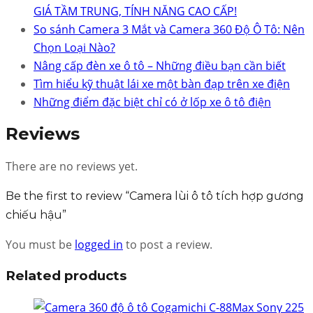
GIÁ TẦM TRUNG, TÍNH NĂNG CAO CẤP!
So sánh Camera 3 Mắt và Camera 360 Độ Ô Tô: Nên
Chọn Loại Nào?
Nâng cấp đèn xe ô tô – Những điều bạn cần biết
Tìm hiểu kỹ thuật lái xe một bàn đạp trên xe điện
Những điểm đặc biệt chỉ có ở lốp xe ô tô điện
Reviews
There are no reviews yet.
Be the first to review “Camera lùi ô tô tích hợp gương
chiếu hậu”
You must be
logged in
to post a review.
Related products