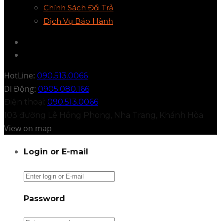
Chính Sách Đổi Trả
Dịch Vụ Bảo Hành
HotLine:
090.513.0066
Di Động:
0905.080.166
Điện thoại:
090.513.0066
103 đường Lê Hồng Phong, Nha Trang, Khánh Hòa
View on map
Login or E-mail
Password