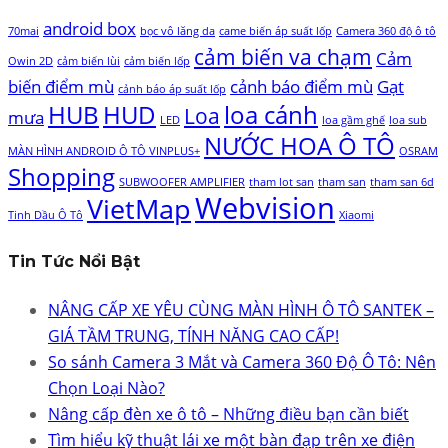
android box
70mai
bọc vô lăng da
came biến áp suất lốp
Camera 360 độ ô tô
cảm biến va chạm
Cảm
Owin 2D
cảm biến lùi
cảm biến lốp
biến điểm mù
cảnh báo điểm mù
Gạt
cảnh báo áp suất lốp
HUB
HUD
loa cánh
Loa
mưa
LED
loa gầm ghế
loa sub
NƯỚC HOA Ô TÔ
MÀN HÌNH ANDROID Ô TÔ VINPLUS+
OSRAM
Shopping
SUBWOOFER AMPLIFIER
tham lot san
tham san
tham san 6d
Webvision
VietMap
Tinh Dầu Ô Tô
Xiaomi
Tin Tức Nổi Bật
NÂNG CẤP XE YÊU CÙNG MÀN HÌNH Ô TÔ SANTEK –
GIÁ TẦM TRUNG, TÍNH NĂNG CAO CẤP!
So sánh Camera 3 Mắt và Camera 360 Độ Ô Tô: Nên
Chọn Loại Nào?
Nâng cấp đèn xe ô tô – Những điều bạn cần biết
Tìm hiểu kỹ thuật lái xe một bàn đạp trên xe điện