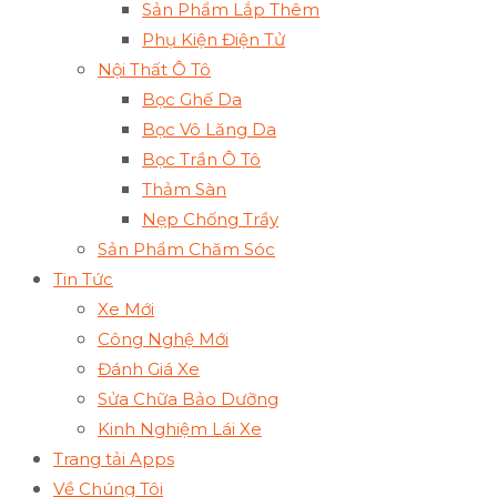
Sản Phẩm Lắp Thêm
Phụ Kiện Điện Tử
Nội Thất Ô Tô
Bọc Ghế Da
Bọc Vô Lăng Da
Bọc Trần Ô Tô
Thảm Sàn
Nẹp Chống Trầy
Sản Phẩm Chăm Sóc
Tin Tức
Xe Mới
Công Nghệ Mới
Đánh Giá Xe
Sửa Chữa Bảo Dưỡng
Kinh Nghiệm Lái Xe
Trang tải Apps
Về Chúng Tôi