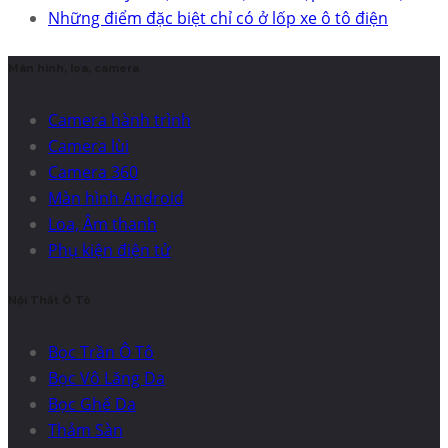
Những điểm đặc biệt chỉ có ở lốp xe ô tô điện
Màn hình, loa, camera
Camera hành trình
Camera lùi
Camera 360
Màn hình Android
Loa, Âm thanh
Phụ kiện điện tử
Nội Thất Ô Tô
Bọc Trần Ô Tô
Bọc Vô Lăng Da
Bọc Ghế Da
Thảm Sàn