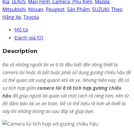
Kia
,
LEXUS
,
Màn Hình, Camera, Phụ Kiện
,
Mazda
,
Mitsubishi
,
Nissan
,
Peugeot
,
Sản Phẩm
,
SUZUKI
,
Theo
Hãng Xe
,
Toyota
Mô tả
Đánh giá (0)
Description
Đa số những người lái xe ô tô đều biết đến dòng thiết bị
camera lùi hoặc là bắt buộc phải sử dụng gương chiếu hậu để
có thể quan sát xung quanh khi lái xe. Nhưng hiện nay, đã có
sự tích hợp giữa
camera lùi ô tô tích hợp gương chiếu
hậu
đã giúp người lái quan sát một cách rõ ràng hơn, nên từ
đó đảm bảo lái xe an toàn. Để có thể hiểu rõ hơn về thiết bị
này thì những thông tin sau đây sẽ giúp bạn
.