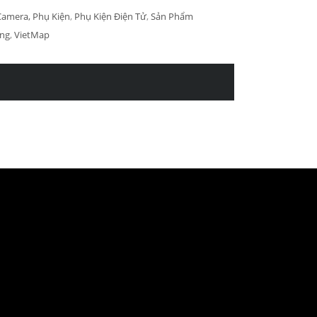
Camera, Phụ Kiện
,
Phụ Kiện Điện Tử
,
Sản Phẩm
ng
,
VietMap