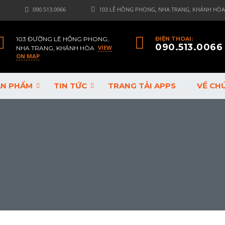
090.513.0066
103 LÊ HỒNG PHONG, NHA TRANG, KHÁNH HÒA
103 ĐƯỜNG LÊ HỒNG PHONG,
ĐIỆN THOẠI:
090.513.0066
VIEW
NHA TRANG, KHÁNH HÒA
ON MAP
ẢN PHẨM
TIN TỨC
TRANG TẢI APPS
VỀ CH