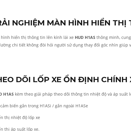
RẢI NGHIỆM MÀN HÌNH HIỂN THỊ
hình hiển thị thông tin lên kính lái xe
HUD H1AS
thông minh, cung
đường chi tiết không đòi hỏi người sử dụng thay đổi góc nhìn giúp v
HEO DÕI LỐP XE ỔN ĐỊNH CHÍNH
D H1AS
kèm theo giải pháp theo dõi thông tin nhiệt độ và áp suất l
 cảm biến gắn trong H1ASi / gắn ngoài H1ASe
ển thị nhiệt độ lốp xe
ển thị áp suất lốp xe.