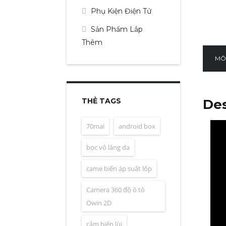
Phụ Kiện Điện Tử
Sản Phẩm Lắp
Thêm
MÔ
THẺ TAGS
Des
70mai
android box
bọc vô lăng da
came biến áp suất lốp
Camera 360 độ ô tô
Owin 2D
cảm biến lùi