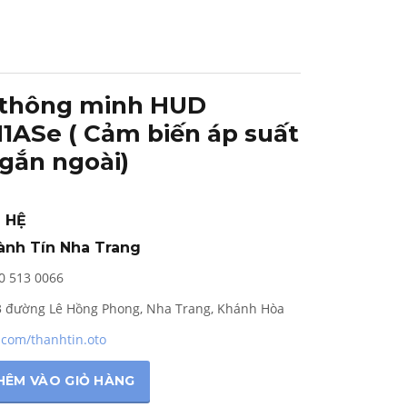
 thông minh HUD
1ASe ( Cảm biến áp suất
gắn ngoài)
 HỆ
hành Tín Nha Trang
0 513 0066
3 đường Lê Hồng Phong, Nha Trang, Khánh Hòa
.com/thanhtin.oto
HÊM VÀO GIỎ HÀNG