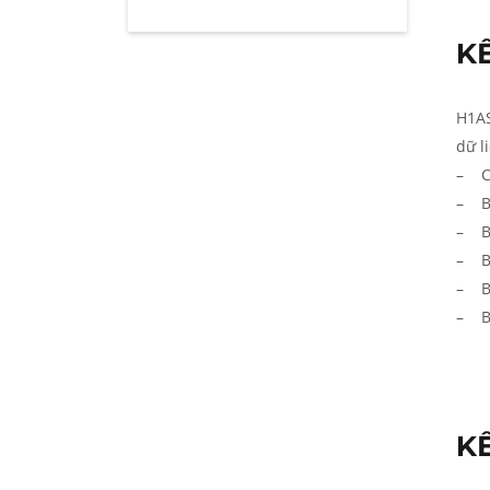
K
H1A
dữ l
– Cả
– Bá
– Bá
– Bá
– Bá
– Bá
KẾ