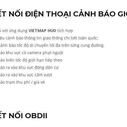
ẾT NỐI ĐIỆN THOẠI CẢNH BÁO G
S với ứng dụng
VIETMAP HUD
tích hợp
iệu cảnh báo thông tin giao thông chi tiết toàn quốc:
nh báo tốc độ di chuyển tối đa trên từng cung đường.
o khu vực có camera phạt nguội
o biến tốc độ giới hạn tiếp theo
o ra vào khu vực đông dân cư
o ra vào khu vực cấm vượt
o trạm thu phí / giá vé
T NỐI OBDII