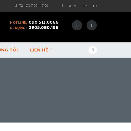
T2 - CN 7:00 - 17:00
LOGIN
REGISTER
090.513.0066
HOTLINE:
0905.080.166
DI ĐỘNG:
ÚNG TÔI
LIÊN HỆ