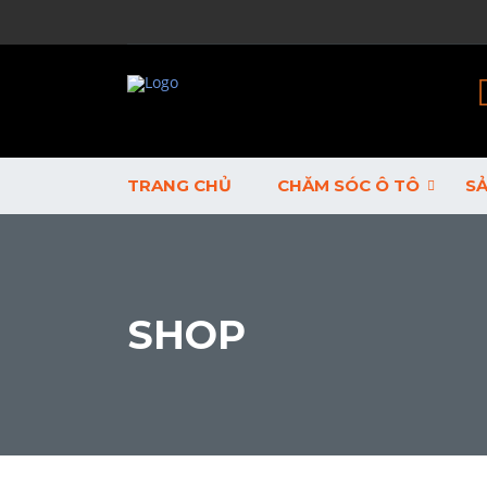
TRANG CHỦ
CHĂM SÓC Ô TÔ
S
SHOP