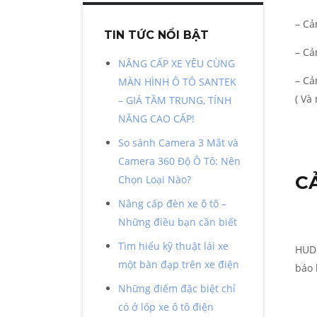
– Cả
TIN TỨC NỔI BẬT
– Cả
NÂNG CẤP XE YÊU CÙNG
– Cả
MÀN HÌNH Ô TÔ SANTEK
( Và
– GIÁ TẦM TRUNG, TÍNH
NĂNG CAO CẤP!
So sánh Camera 3 Mắt và
Camera 360 Độ Ô Tô: Nên
C
Chọn Loại Nào?
Nâng cấp đèn xe ô tô –
Những điều bạn cần biết
Tìm hiểu kỹ thuật lái xe
HUD 
một bàn đạp trên xe điện
báo 
Những điểm đặc biệt chỉ
có ở lốp xe ô tô điện