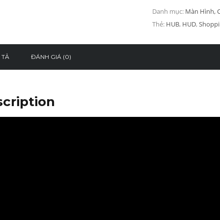
Danh mục:
Màn Hình, 
Thẻ:
HUB
,
HUD
,
Shoppi
 TẢ
ĐÁNH GIÁ (0)
cription