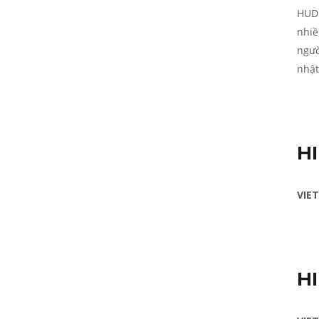
HUD 
nhiề
ngườ
nhật
H
VIE
H