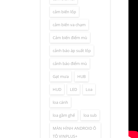
cảm biến lốp
cảm biến va chạm
Cảm biến điểm mù
cảnh báo áp suất lốp
cảnh báo điểm mù
Gạt mưa
HUB
HUD
LED
Loa
loa cánh
loa gầm ghế
loa sub
MÀN HÌNH ANDROID Ô
TÔ VINPLUS+