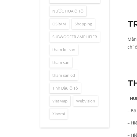
NƯỚC HOA Ô TÔ
T
OSRAM
Shopping
SUBWOOFER AMPLIFIER
Màn 
chỉ 
tham lot san
tham san
tham san 6d
T
Tinh Dầu Ô Tô
HU
VietMap
Webvision
– Bộ
Xiaomi
– Hi
– Hi