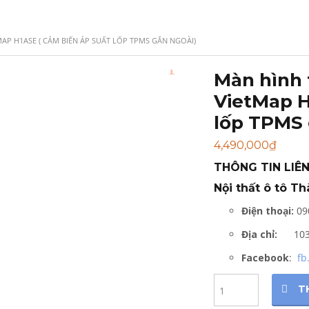
P H1ASE ( CẢM BIẾN ÁP SUẤT LỐP TPMS GẮN NGOÀI)
Màn hình
VietMap H
lốp TPMS 
4,490,000
₫
THÔNG TIN LIÊN
Nội thất ô tô T
Điện thoại:
09
Địa chỉ:
10
Facebook
:
fb
Quantity
T