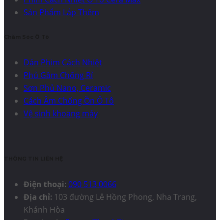
Sản Phẩm Lắp Thêm
Chăm Sóc Ô Tô
Dán Phim Cách Nhiệt
Phủ Gầm Chống Rỉ
Sơn Phủ Nano, Ceramic
Cách Âm Chống Ồn Ô Tô
Vệ sinh khoang máy
THÔNG TIN LIÊN HỆ
Điện thoại:
090 513 0066
Địa chỉ:
103 đường Lê Hồng Phong, Nha Trang,
Khánh Hòa