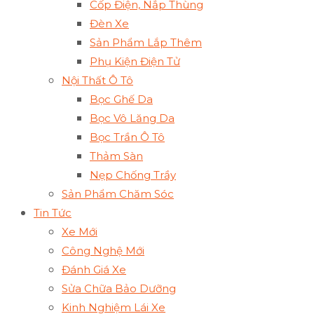
Cốp Điện, Nắp Thùng
Đèn Xe
Sản Phẩm Lắp Thêm
Phụ Kiện Điện Tử
Nội Thất Ô Tô
Bọc Ghế Da
Bọc Vô Lăng Da
Bọc Trần Ô Tô
Thảm Sàn
Nẹp Chống Trầy
Sản Phẩm Chăm Sóc
Tin Tức
Xe Mới
Công Nghệ Mới
Đánh Giá Xe
Sửa Chữa Bảo Dưỡng
Kinh Nghiệm Lái Xe