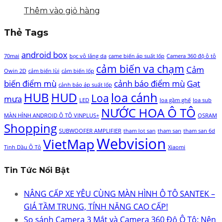
Thêm vào giỏ hàng
Thẻ Tags
android box
70mai
bọc vô lăng da
came biến áp suất lốp
Camera 360 độ ô tô
cảm biến va chạm
Cảm
Owin 2D
cảm biến lùi
cảm biến lốp
biến điểm mù
cảnh báo điểm mù
Gạt
cảnh báo áp suất lốp
HUB
HUD
loa cánh
Loa
mưa
LED
loa gầm ghế
loa sub
NƯỚC HOA Ô TÔ
MÀN HÌNH ANDROID Ô TÔ VINPLUS+
OSRAM
Shopping
SUBWOOFER AMPLIFIER
tham lot san
tham san
tham san 6d
Webvision
VietMap
Tinh Dầu Ô Tô
Xiaomi
Tin Tức Nổi Bật
NÂNG CẤP XE YÊU CÙNG MÀN HÌNH Ô TÔ SANTEK –
GIÁ TẦM TRUNG, TÍNH NĂNG CAO CẤP!
So sánh Camera 3 Mắt và Camera 360 Độ Ô Tô: Nên