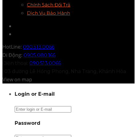
Chính Sách Đổi Trả
Dịch Vụ Bảo Hành
HotLine:
090.513.0066
Di Động:
0905.080.166
Điện thoại:
090.513.0066
103 đường Lê Hồng Phong, Nha Trang, Khánh Hòa
View on map
Login or E-mail
Password