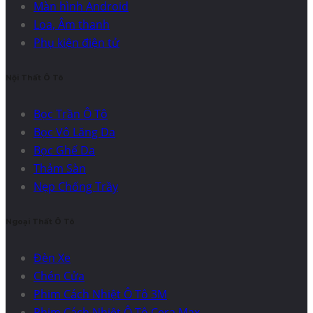
Màn hình Android
Loa, Âm thanh
Phụ kiện điện tử
Nội Thất Ô Tô
Bọc Trần Ô Tô
Bọc Vô Lăng Da
Bọc Ghế Da
Thảm Sàn
Nẹp Chống Trầy
Ngoại Thất Ô Tô
Đèn Xe
Chén Cửa
Phim Cách Nhiệt Ô Tô 3M
Phim Cách Nhiệt Ô Tô Cera Max