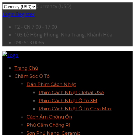
Currency (USD)
Login
Register
T2 - CN 7:00 - 17:00
103 Lê Hồng Phong, Nha Trang, Khánh Hòa
090.513.0066
Trang Chủ
Chăm Sóc Ô Tô
Dán Phim Cách Nhiệt
Phim Cách Nhiệt Global USA
Phim Cách Nhiệt Ô Tô 3M
Phim Cách Nhiệt Ô Tô Cera Max
Cách Âm Chống Ồn
Phủ Gầm Chống Rỉ
Sơn Phủ Nano, Ceramic