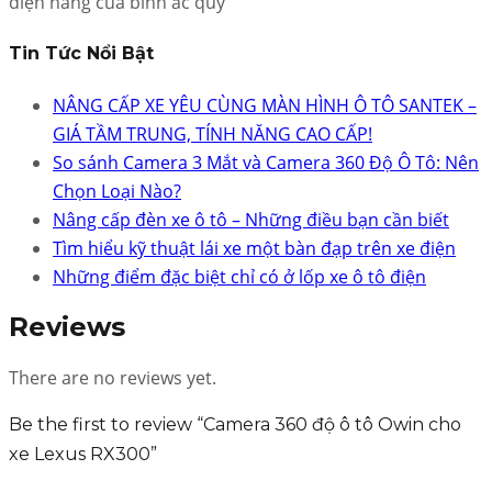
điện năng của bình ắc quy
Tin Tức Nổi Bật
NÂNG CẤP XE YÊU CÙNG MÀN HÌNH Ô TÔ SANTEK –
GIÁ TẦM TRUNG, TÍNH NĂNG CAO CẤP!
So sánh Camera 3 Mắt và Camera 360 Độ Ô Tô: Nên
Chọn Loại Nào?
Nâng cấp đèn xe ô tô – Những điều bạn cần biết
Tìm hiểu kỹ thuật lái xe một bàn đạp trên xe điện
Những điểm đặc biệt chỉ có ở lốp xe ô tô điện
Reviews
There are no reviews yet.
Be the first to review “Camera 360 độ ô tô Owin cho
xe Lexus RX300”