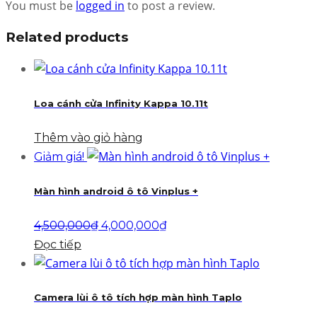
You must be
logged in
to post a review.
Related products
Loa cánh cửa Infinity Kappa 10.11t
Thêm vào giỏ hàng
Giảm giá!
Màn hình android ô tô Vinplus +
Giá
Giá
4,500,000
₫
4,000,000
₫
gốc
hiện
Đọc tiếp
là:
tại
4,500,000₫.
là:
4,000,000₫.
Camera lùi ô tô tích hợp màn hình Taplo