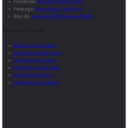
Facebook
:
fb.com/ThanhTin.oto
Fanpage:
fb.com/oto.ThanhTin/
Bản đồ:
g.page/r/CXMnYvmxyefUEBA
Hướng Dẫn & Chính Sách
Biểu phí vận chuyển
Chính sách chất lượng
Chính sách bảo mật
Hình thức thanh toán
Chính sách đổi trả
Chính sách bảo hành