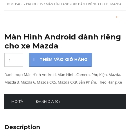
HOMEPAGE
/
PRODUCTS
/ MÀN HÌNH ANDROID DÀNH RIÊNG CHO XE MAZDA
Màn Hình Android dành riêng
cho xe Mazda
Quantity
THÊM VÀO GIỎ HÀNG
Danh mục:
Màn Hình Android
,
Màn Hình, Camera, Phụ Kiện
,
Mazda
,
Mazda 3
,
Mazda 6
,
Mazda CX5
,
Mazda CX9
,
Sản Phẩm
,
Theo Hãng Xe
MÔ TẢ
ĐÁNH GIÁ (0)
Description