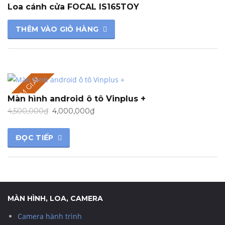
Loa cánh cửa FOCAL IS165TOY
THÊM VÀO GIỎ HÀNG
GIẢM GIÁ!
Màn hình android ô tô Vinplus +
Giá
Giá
4,500,000
₫
4,000,000
₫
gốc
hiện
là:
tại
ĐỌC TIẾP
4,500,000₫.
là:
4,000,000₫.
MÀN HÌNH, LOA, CAMERA
Camera hành trình