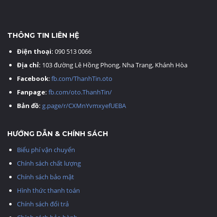
THÔNG TIN LIÊN HỆ
Điện thoại:
090 513 0066
Địa chỉ:
103 đường Lê Hồng Phong, Nha Trang, Khánh Hòa
Facebook
:
fb.com/ThanhTin.oto
Fanpage:
fb.com/oto.ThanhTin/
Bản đồ:
g.page/r/CXMnYvmxyefUEBA
HƯỚNG DẪN & CHÍNH SÁCH
Biểu phí vận chuyển
Chính sách chất lượng
Chính sách bảo mật
Hình thức thanh toán
Chính sách đổi trả