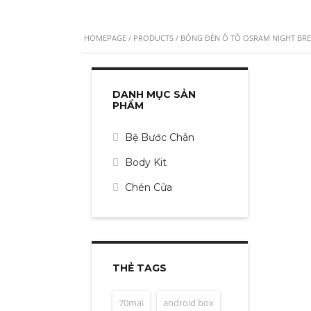
HOMEPAGE
/
PRODUCTS
/ BÓNG ĐÈN Ô TÔ OSRAM NIGHT BRE
DANH MỤC SẢN
PHẨM
Bệ Bước Chân
Body Kit
Chén Cửa
THẺ TAGS
70mai
android box