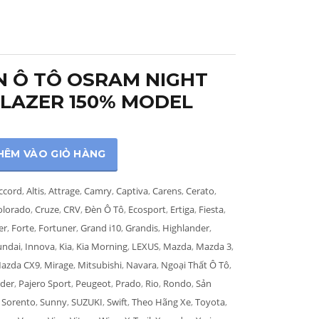
 Ô TÔ OSRAM NIGHT
LAZER 150% MODEL
HÊM VÀO GIỎ HÀNG
ccord
,
Altis
,
Attrage
,
Camry
,
Captiva
,
Carens
,
Cerato
,
olorado
,
Cruze
,
CRV
,
Đèn Ô Tô
,
Ecosport
,
Ertiga
,
Fiesta
,
er
,
Forte
,
Fortuner
,
Grand i10
,
Grandis
,
Highlander
,
undai
,
Innova
,
Kia
,
Kia Morning
,
LEXUS
,
Mazda
,
Mazda 3
,
azda CX9
,
Mirage
,
Mitsubishi
,
Navara
,
Ngoại Thất Ô Tô
,
der
,
Pajero Sport
,
Peugeot
,
Prado
,
Rio
,
Rondo
,
Sản
,
Sorento
,
Sunny
,
SUZUKI
,
Swift
,
Theo Hãng Xe
,
Toyota
,