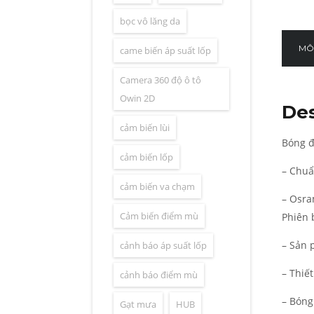
bọc vô lăng da
MÔ
came biến áp suất lốp
Camera 360 độ ô tô
Owin 2D
Des
cảm biến lùi
Bóng đ
cảm biến lốp
– Chuẩ
cảm biến va chạm
– Osra
Cảm biến điểm mù
Phiên 
– Sản
cảnh báo áp suất lốp
– Thiế
cảnh báo điểm mù
– Bóng
Gạt mưa
HUB