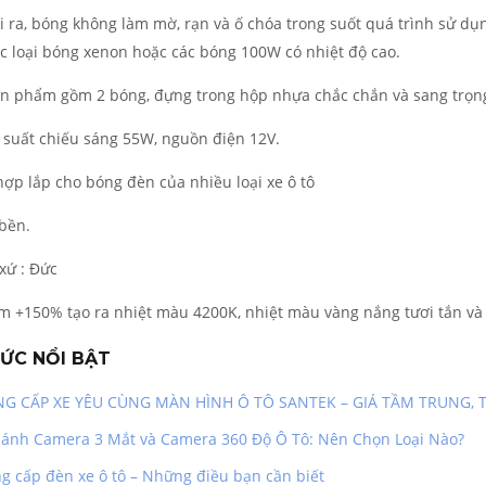
i ra, bóng không làm mờ, rạn và ố chóa trong suốt quá trình sử dụn
c loại bóng xenon hoặc các bóng 100W có nhiệt độ cao.
sản phẩm gồm 2 bóng, đựng trong hộp nhựa chắc chắn và sang trọn
suất chiếu sáng 55W, nguồn điện 12V.
hợp lắp cho bóng đèn của nhiều loại xe ô tô
 bền.
 xứ : Đức
m +150% tạo ra nhiệt màu 4200K, nhiệt màu vàng nắng tươi tắn và 
TỨC NỔI BẬT
G CẤP XE YÊU CÙNG MÀN HÌNH Ô TÔ SANTEK – GIÁ TẦM TRUNG, 
sánh Camera 3 Mắt và Camera 360 Độ Ô Tô: Nên Chọn Loại Nào?
g cấp đèn xe ô tô – Những điều bạn cần biết