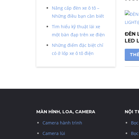
Nâng cấp đèn xe ô tô –
Những điều bạn cần biết
Tìm hiểu kỹ thuật lái xe
ĐÈN 
một bàn đạp trên xe điện
LED 
Những điểm đặc biệt chỉ
có ở lốp xe ô tô điện
THÊ
MÀN HÌNH, LOA, CAMERA
NỘI 
Camera hành trình
Bọc
Camera lùi
Bọc