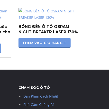
uốc
BÓNG ĐÈN Ô TÔ OSRAM
h cho
NIGHT BREAKER LASER 130%
THÊM VÀO GIỎ HÀNG
CHĂM SÓC Ô TÔ
Dán Phim Cách Nhiệt
Phủ Gầm Chống Rỉ