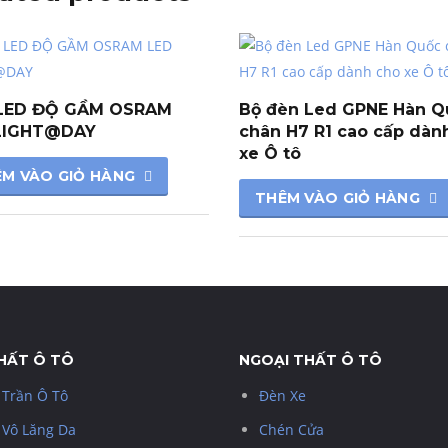
LED ĐỘ GẦM OSRAM
Bộ đèn Led GPNE Hàn Q
LIGHT@DAY
chân H7 R1 cao cấp dàn
xe Ô tô
M VÀO GIỎ HÀNG
THÊM VÀO GIỎ HÀNG
THẤT Ô TÔ
NGOẠI THẤT Ô TÔ
 Trần Ô Tô
Đèn Xe
 Vô Lăng Da
Chén Cửa