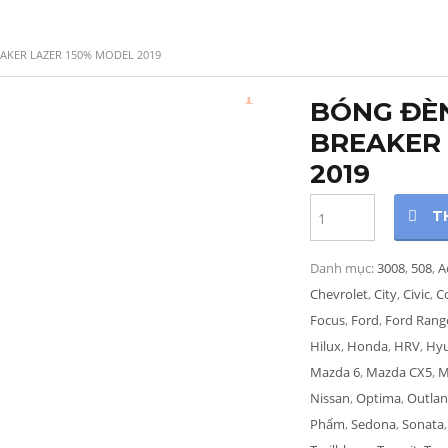
AKER LAZER 150% MODEL 2019
BÓNG ĐÈN
BREAKER 
2019
Quantity
T
Danh mục:
3008
,
508
,
A
Chevrolet
,
City
,
Civic
,
C
Focus
,
Ford
,
Ford Rang
Hilux
,
Honda
,
HRV
,
Hy
Mazda 6
,
Mazda CX5
,
M
Nissan
,
Optima
,
Outlan
Phẩm
,
Sedona
,
Sonata