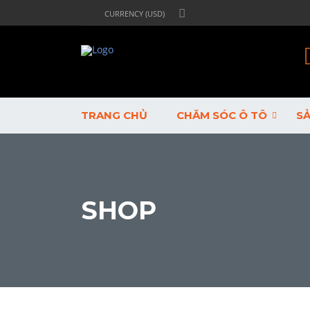
CURRENCY (USD)
TRANG CHỦ
CHĂM SÓC Ô TÔ
S
SHOP