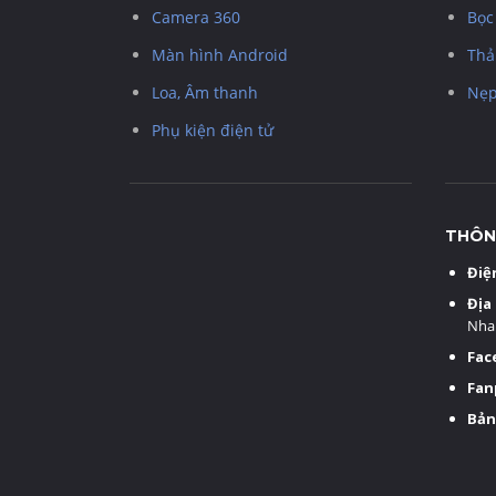
Camera 360
Bọc
Màn hình Android
Thả
Loa, Âm thanh
Nẹp
Phụ kiện điện tử
THÔNG
Điệ
Địa 
Nha
Fac
Fan
Bản