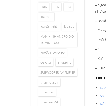
– Ngoà
HUD
LED
Loa
như cá
loa cánh
– Bộ 
loa gầm ghế
loa sub
– Công 
MÀN HÌNH ANDROID Ô
– Phù 
TÔ VINPLUS+
– Siêu
NƯỚC HOA Ô TÔ
– Xuất
OSRAM
Shopping
– Osra
SUBWOOFER AMPLIFIER
TIN 
tham lot san
NÂN
tham san
So 
tham san 6d
Nân