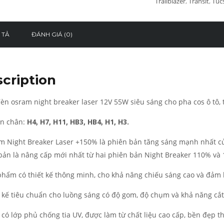
Trailblazer
,
Transit
,
Tuc
 TẢ
ĐÁNH GIÁ (0)
cription
èn osram night breaker laser 12V 55W siêu sáng cho pha cos ô tô,
n chân:
H4, H7, H11, HB3, HB4, H1, H3.
m Night Breaker Laser +150% là phiên bản tăng sáng mạnh nhất của
bản là nâng cấp mới nhất từ hai phiên bản Night Breaker 110% và
 phẩm có thiết kế thông minh, cho khả năng chiếu sáng cao và đảm
t kế tiêu chuẩn cho luồng sáng có độ gom, độ chụm và khả năng cắt
 có lớp phủ chống tia UV, được làm từ chất liệu cao cấp, bền đẹp t