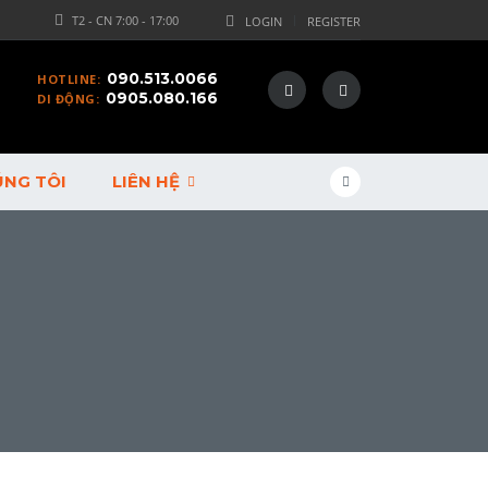
T2 - CN 7:00 - 17:00
LOGIN
REGISTER
090.513.0066
HOTLINE:
0905.080.166
DI ĐỘNG:
ÚNG TÔI
LIÊN HỆ