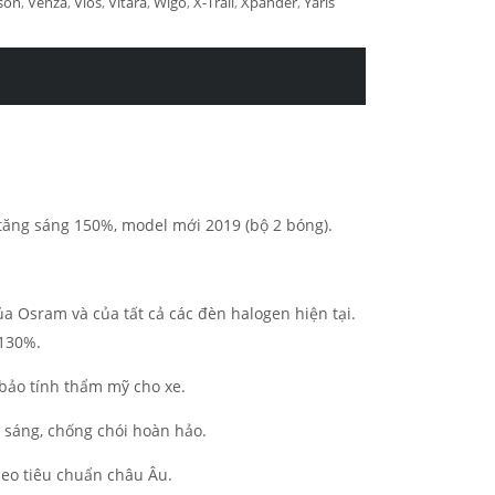
son
,
Venza
,
Vios
,
Vitara
,
Wigo
,
X-Trail
,
Xpander
,
Yaris
 tăng sáng 150%, model mới 2019 (bộ 2 bóng).
 Osram và của tất cả các đèn halogen hiện tại.
 130%.
 bảo tính thẩm mỹ cho xe.
 sáng, chống chói hoàn hảo.
heo tiêu chuẩn châu Âu.