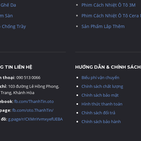
 Ghế Da
Phim Cách Nhiệt Ô Tô 3M
m Sàn
Phim Cách Nhiệt Ô Tô Cera
 Chống Trầy
Sản Phẩm Lắp Thêm
 TIN LIÊN HỆ
HƯỚNG DẪN & CHÍNH SÁCH
n thoại:
090 513 0066
Biểu phí vận chuyển
chỉ:
103 đường Lê Hồng Phong,
Chính sách chất lượng
 Trang, Khánh Hòa
Chính sách bảo mật
ebook
:
fb.com/ThanhTin.oto
Hình thức thanh toán
page:
fb.com/oto.ThanhTin/
Chính sách đổi trả
 đồ:
g.page/r/CXMnYvmxyefUEBA
Chính sách bảo hành