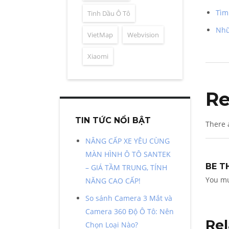
Tìm
Tinh Dầu Ô Tô
Nhữ
VietMap
Webvision
Xiaomi
Re
TIN TỨC NỔI BẬT
There 
NÂNG CẤP XE YÊU CÙNG
MÀN HÌNH Ô TÔ SANTEK
BE T
– GIÁ TẦM TRUNG, TÍNH
You m
NĂNG CAO CẤP!
So sánh Camera 3 Mắt và
Camera 360 Độ Ô Tô: Nên
Rel
Chọn Loại Nào?