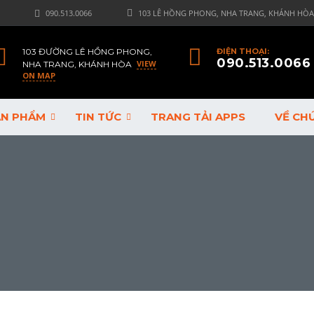
090.513.0066
103 LÊ HỒNG PHONG, NHA TRANG, KHÁNH HÒA
103 ĐƯỜNG LÊ HỒNG PHONG,
ĐIỆN THOẠI:
090.513.0066
VIEW
NHA TRANG, KHÁNH HÒA
ON MAP
ẢN PHẨM
TIN TỨC
TRANG TẢI APPS
VỀ CH