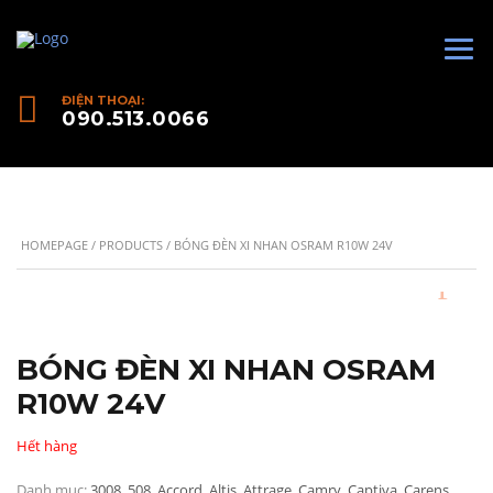
ĐIỆN THOẠI:
090.513.0066
HOMEPAGE
/
PRODUCTS
/ BÓNG ĐÈN XI NHAN OSRAM R10W 24V
BÓNG ĐÈN XI NHAN OSRAM
R10W 24V
Hết hàng
Danh mục:
3008
,
508
,
Accord
,
Altis
,
Attrage
,
Camry
,
Captiva
,
Carens
,