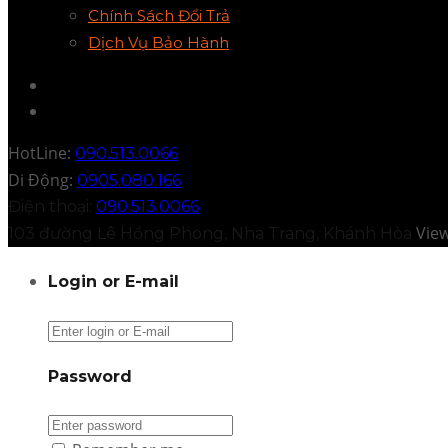
Chính Sách Đổi Trả
Dịch Vụ Bảo Hành
HotLine:
090.513.0066
Di Động:
0905.080.166
Điện thoại:
090.513.0066
Vie
103 đường Lê Hồng Phong, Nha Trang, Khánh Hòa
Login or E-mail
Password