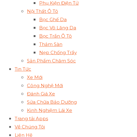
Phụ Kiện Điện Tử
Nội Thất Ô Tô
Bọc Ghế Da
Bọc Vô Lăng Da
Bọc Trần Ô Tô
Thảm Sàn
Nẹp Chống Trầy
Sản Phẩm Chăm Sóc
Tin Tức
Xe Mới
Công Nghệ Mới
Đánh Giá Xe
Sửa Chữa Bảo Dưỡng
Kinh Nghiệm Lái Xe
Trang tải Apps
Về Chúng Tôi
Liên Hệ