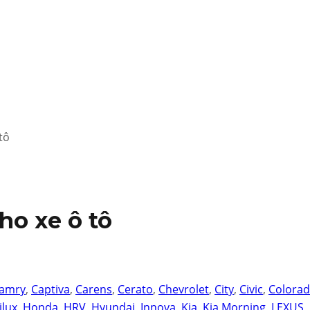
tô
ho xe ô tô
amry
,
Captiva
,
Carens
,
Cerato
,
Chevrolet
,
City
,
Civic
,
Colora
ilux
,
Honda
,
HRV
,
Hyundai
,
Innova
,
Kia
,
Kia Morning
,
LEXUS
,