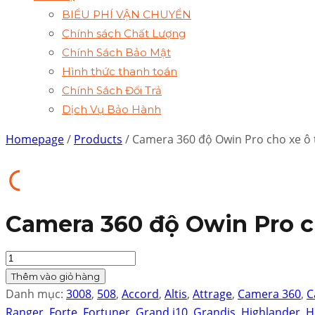
BIỂU PHÍ VẬN CHUYỂN
Chính sách Chất Lượng
Chính Sách Bảo Mật
Hình thức thanh toán
Chính Sách Đổi Trả
Dịch Vụ Bảo Hành
Homepage
/
Products
/ Camera 360 độ Owin Pro cho xe ô 
Camera 360 độ Owin Pro c
Quantity
Thêm vào giỏ hàng
Danh mục:
3008
,
508
,
Accord
,
Altis
,
Attrage
,
Camera 360
,
C
Ranger
,
Forte
,
Fortuner
,
Grand i10
,
Grandis
,
Highlander
,
H