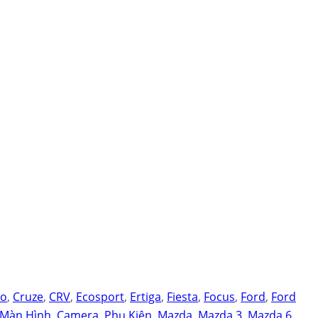
do
,
Cruze
,
CRV
,
Ecosport
,
Ertiga
,
Fiesta
,
Focus
,
Ford
,
Ford
Màn Hình, Camera, Phụ Kiện
,
Mazda
,
Mazda 3
,
Mazda 6
,